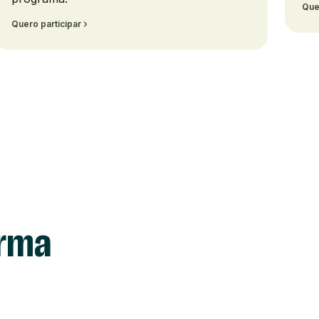
Que
Quero participar
orma