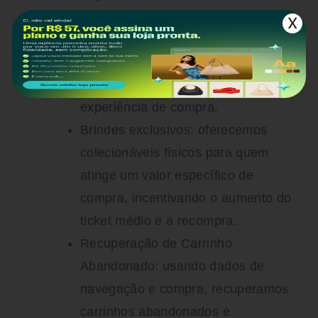
com base no perfil do cliente, com
uma barra de proteína para quem
compra um suplemento. Isso
aumenta o ticket médio e melhora a
experiência de compra.
Brindes exclusivos:
oferecemos
colecionáveis físicos para quem
atinge um valor específico de
compra, incentivando o aumento do
ticket médio e a recompra.
Recuperação de Carrinho
Abandonado:
usando dados de
navegação e compra, recuperamos
carrinhos abandonados e