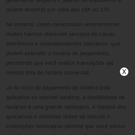
podem encerrar por volta das 16h ou 17h.
No entanto, como mencionado anteriormente,
muitos bancos oferecem serviços de caixas
eletrônicos e correspondentes bancários, que
podem estender o horário de pagamento,
permitindo que você realize transações até
mesmo fora do horário comercial.
Já no caso do pagamento de boletos pelo
aplicativo ou internet banking, a flexibilidade de
horários é uma grande vantagem. A maioria dos
aplicativos e sistemas online de bancos e
instituições financeiras permite que você efetue