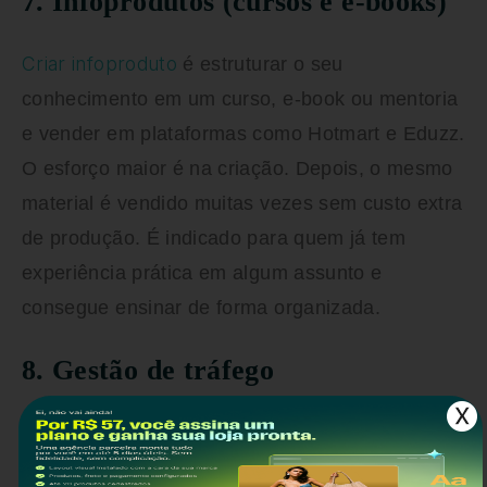
7. Infoprodutos (cursos e e-books)
Criar infoproduto
é estruturar o seu
conhecimento em um curso, e-book ou mentoria
e vender em plataformas como Hotmart e Eduzz.
O esforço maior é na criação. Depois, o mesmo
material é vendido muitas vezes sem custo extra
de produção. É indicado para quem já tem
experiência prática em algum assunto e
consegue ensinar de forma organizada.
8. Gestão de tráfego
O gestor de tráfego cria e otimiza campanhas
pagas no Google Ads e no Meta Ads para outros