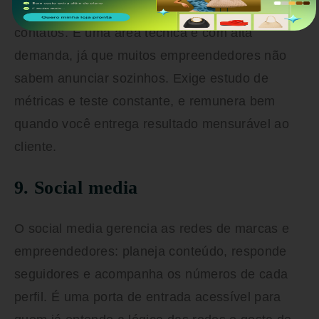
negócios, com o objetivo de gerar vendas ou
contatos. É uma área técnica e com alta
demanda, já que muitos empreendedores não
sabem anunciar sozinhos. Exige estudo de
métricas e teste constante, e remunera bem
quando você entrega resultado mensurável ao
cliente.
9. Social media
O social media gerencia as redes de marcas e
empreendedores: planeja conteúdo, responde
seguidores e acompanha os números de cada
perfil. É uma porta de entrada acessível para