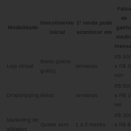
Faix
de
Investimento
1ª renda pode
Modalidade
ganh
inicial
acontecer em
médi
mensa
R$ 50
Baixo (plano
Loja virtual
semanas
a R$ 2
grátis)
mil+
R$ 50
Dropshipping
Baixo
semanas
a R$ 1
mil
R$ 30
Marketing de
Quase zero
1 a 3 meses
a R$ 8
afiliados